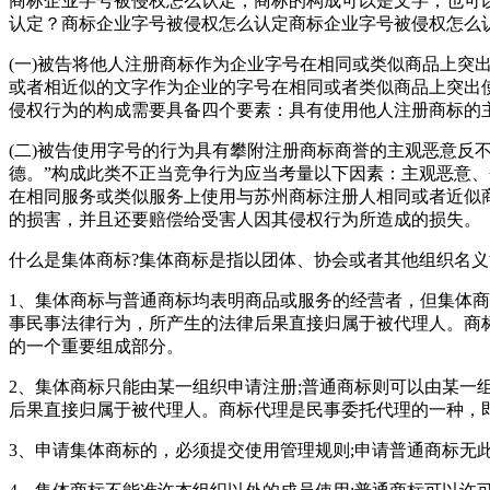
商标企业字号被侵权怎么认定，商标的构成可以是文字，也可
认定？商标企业字号被侵权怎么认定商标企业字号被侵权怎么
(一)被告将他人注册商标作为企业字号在相同或类似商品上突
或者相近似的文字作为企业的字号在相同或者类似商品上突出使
侵权行为的构成需要具备四个要素：具有使用他人注册商标的
(二)被告使用字号的行为具有攀附注册商标商誉的主观恶意反
德。”构成此类不正当竞争行为应当考量以下因素：主观恶意
在相同服务或类似服务上使用与苏州商标注册人相同或者近似
的损害，并且还要赔偿给受害人因其侵权行为所造成的损失。
什么是集体商标?集体商标是指以团体、协会或者其他组织名
1、集体商标与普通商标均表明商品或服务的经营者，但集体
事民事法律行为，所产生的法律后果直接归属于被代理人。商
的一个重要组成部分。
2、集体商标只能由某一组织申请注册;普通商标则可以由某
后果直接归属于被代理人。商标代理是民事委托代理的一种，
3、申请集体商标的，必须提交使用管理规则;申请普通商标无