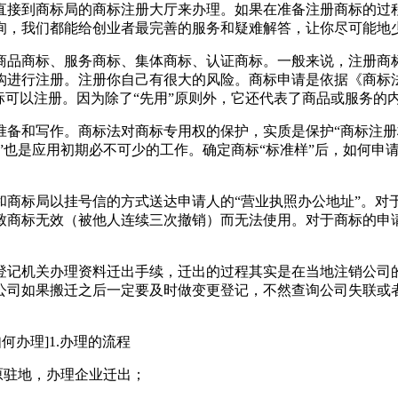
人直接到商标局的商标注册大厅来办理。如果在准备注册商标的过
询，我们都能给创业者最完善的服务和疑难解答，让你尽可能地
商品商标、服务商标、集体商标、认证商标。一般来说，注册商
构进行注册。注册你自己有很大的风险。商标申请是依据《商标
标可以注册。因为除了“先用”原则外，它还代表了商品或服务的
备和写作。商标法对商标专用权的保护，实质是保护“商标注册核
”也是应用初期必不可少的工作。确定商标“标准样”后，如何申
和商标局以挂号信的方式送达申请人的“营业执照办公地址”。对
致商标无效（被他人连续三次撤销）而无法使用。对于商标的申
登记机关办理资料迁出手续，迁出的过程其实是在当地注销公司
公司如果搬迁之后一定要及时做变更登记，不然查询公司失联或
何办理]1.办理的流程
原驻地，办理企业迁出；