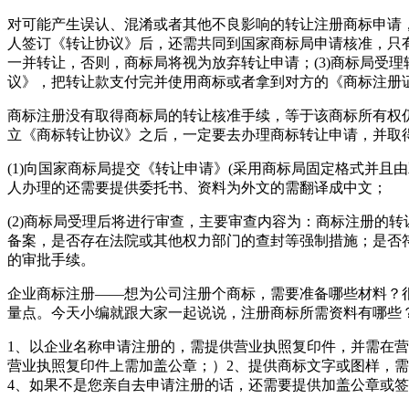
对可能产生误认、混淆或者其他不良影响的转让注册商标申请，
人签订《转让协议》后，还需共同到国家商标局申请核准，只有
一并转让，否则，商标局将视为放弃转让申请；(3)商标局受
议》，把转让款支付完并使用商标或者拿到对方的《商标注册
商标注册没有取得商标局的转让核准手续，等于该商标所有权
立《商标转让协议》之后，一定要去办理商标转让申请，并取
(1)向国家商标局提交《转让申请》(采用商标局固定格式并且
人办理的还需要提供委托书、资料为外文的需翻译成中文；
(2)商标局受理后将进行审查，主要审查内容为：商标注册的
备案，是否存在法院或其他权力部门的查封等强制措施；是否
的审批手续。
企业商标注册——想为公司注册个商标，需要准备哪些材料？
量点。今天小编就跟大家一起说说，注册商标所需资料有哪些
1、以企业名称申请注册的，需提供营业执照复印件，并需在
营业执照复印件上需加盖公章；）2、提供商标文字或图样，需
4、如果不是您亲自去申请注册的话，还需要提供加盖公章或